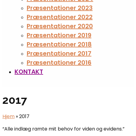
Præsentationer 2023
Præsentationer 2022
Præsentationer 2020
Præsentationer 2019
Præsentationer 2018
Præsentationer 2017
Præsentationer 2016
KONTAKT
Open
Mobile
2017
Menu
Hjem
»
2017
“Alle indlæg ramte mit behov for viden og evidens.”